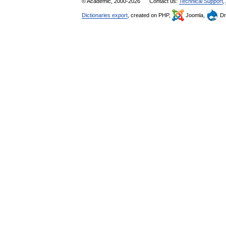
© Academic, 2000-2026
Contact us:
Technical Support
,
Dictionaries export
, created on PHP,
Joomla,
Dr