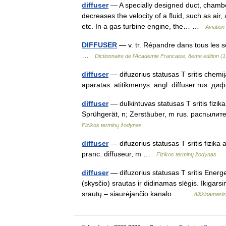
diffuser
— A specially designed duct, chambe
decreases the velocity of a fluid, such as air,
etc. In a gas turbine engine, the… …
Aviation
DIFFUSER
— v. tr. Répandre dans tous les se
…
Dictionnaire de l'Academie Francaise, 8eme edition (
diffuser
— difuzorius statusas T sritis chemi
aparatas. atitikmenys: angl. diffuser rus.
diffuser
— dulkintuvas statusas T sritis fizika
Sprühgerät, n; Zerstäuber, m rus. распылите
Fizikos terminų žodynas
diffuser
— difuzorius statusas T sritis fizika
pranc. diffuseur, m …
Fizikos terminų žodynas
diffuser
— difuzorius statusas T sritis Energ
(skysčio) srautas ir didinamas slėgis. Ikigars
srautų – siaurėjančio kanalo… …
Aiškinamasis