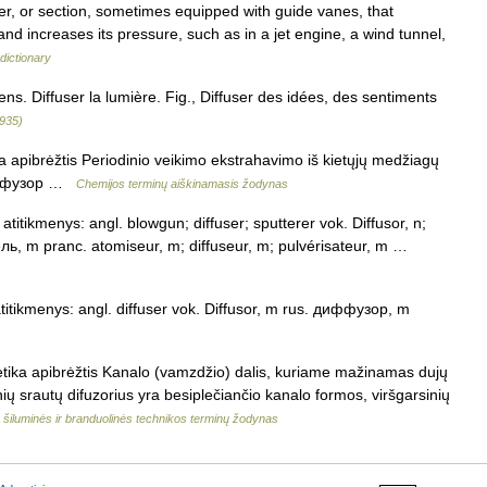
r, or section, sometimes equipped with guide vanes, that
 and increases its pressure, such as in a jet engine, a wind tunnel,
 dictionary
ns. Diffuser la lumière. Fig., Diffuser des idées, des sentiments
1935)
ja apibrėžtis Periodinio veikimo ekstrahavimo iš kietųjų medžiagų
 диффузор …
Chemijos terminų aiškinamasis žodynas
 atitikmenys: angl. blowgun; diffuser; sputterer vok. Diffusor, n;
ль, m pranc. atomiseur, m; diffuseur, m; pulvérisateur, m …
 atitikmenys: angl. diffuser vok. Diffusor, m rus. диффузор, m
etika apibrėžtis Kanalo (vamzdžio) dalis, kuriame mažinamas dujų
inių srautų difuzorius yra besiplečiančio kanalo formos, viršgarsinių
 šiluminės ir branduolinės technikos terminų žodynas