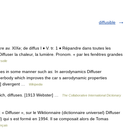
diffusible
are av. XIXe; de diffus I ♦ V. tr. 1 ♦ Répandre dans toutes les
Diffuser la chaleur, la lumière. Pronom. « par les fenêtres grandes
selle
uses in some manner such as: In aerodynamics Diffuser
nderbody which improves the car s aerodynamic properties
ded] divergent …
Wikipedia
hich, diffuses. [1913 Webster] …
The Collaborative International Dictionary
« Diffuser », sur le Wiktionnaire (dictionnaire universel) Diffuser
) qui s est formé en 1994. Il se composait alors de Tomas
ançais