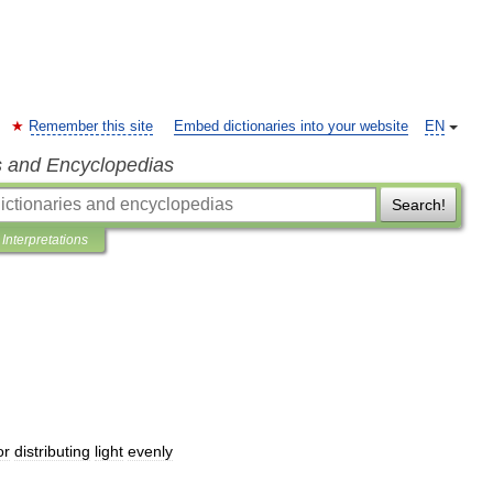
Remember this site
Embed dictionaries into your website
EN
s and Encyclopedias
Search!
Interpretations
or
distributing
light
evenly