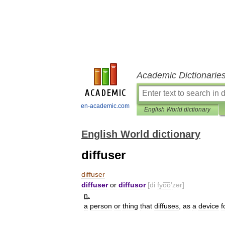
Academic Dictionarie
en-academic.com
English World dictionary
English World dictionary
diffuser
diffuser
diffuser
or
diffusor
[
di
fyo͞o
′
zər
]
n
.
a
person
or
thing
that
diffuses
,
as
a
device
f