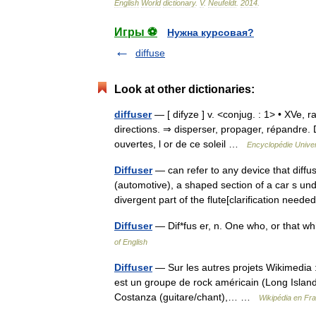
English
World
dictionary
.
V
.
Neufeldt
.
2014
.
Игры ⚽
Нужна курсовая?
diffuse
Look at other dictionaries:
diffuser
— [ difyze ] v. <conjug. : 1> • XVe, r
directions. ⇒ disperser, propager, répandre. 
ouvertes, l or de ce soleil …
Encyclopédie Univer
Diffuser
— can refer to any device that diff
(automotive), a shaped section of a car s u
divergent part of the flute[clarification nee
Diffuser
— Dif*fus er, n. One who, or that w
of English
Diffuser
— Sur les autres projets Wikimedia : 
est un groupe de rock américain (Long Island
Costanza (guitare/chant),… …
Wikipédia en Fr