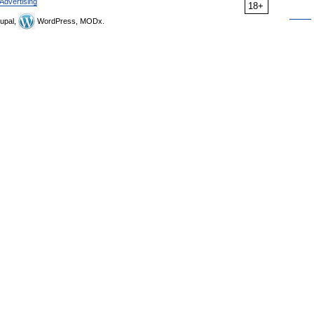
Advertising
18+
upal,
WordPress, MODx.